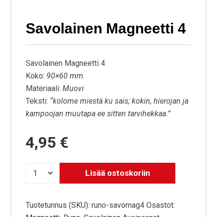
Savolainen Magneetti 4
Savolainen Magneetti 4
Koko:
90×60 mm
Materiaali:
Muovi
Teksti:
“kolome miestä ku sais; kokin, hierojan ja
kampoojan muutapa ee sitten tarvihekkaa.”
4,95
€
Lisää ostoskoriin
Tuotetunnus (SKU):
runo-savomag4
Osastot: