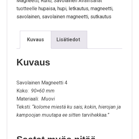
Magneetti
,
Runo
,
Savolainen
Avainsanat
tuotteelle
hupaisa
,
hupi
,
letkautus
,
magneetti
,
savolainen
,
savolainen magneetti
,
sutkautus
Kuvaus
Lisätiedot
Kuvaus
Savolainen Magneetti 4
Koko:
90×60 mm
Materiaali:
Muovi
Teksti:
“kolome miestä ku sais; kokin, hierojan ja
kampoojan muutapa ee sitten tarvihekkaa.”