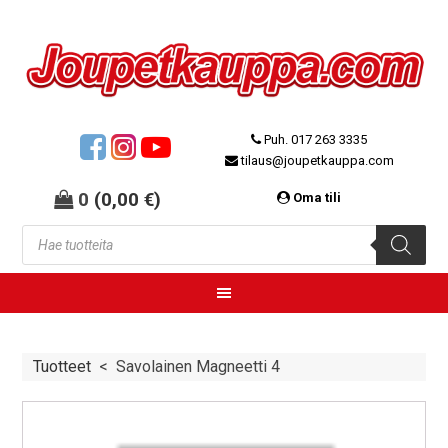
Puh. 017 263 3335
tilaus@joupetkauppa.com
0
(
0,00
€
)
Oma tili
Tuotteet
<
Savolainen Magneetti 4