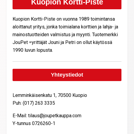
Kuopion Kortti-Piste
Kuopion Kortti-Piste on vuonna 1989 toimintansa
aloittanut yritys, jonka toimialana korttien ja lahja- ja
mainostuotteiden valmistus ja myynti. Tuotemerkki
JouPet =yrittäjät Jouni ja Petri on ollut käytössä
1990 luvun lopusta.
Yhteystiedot
Lemminkäisenkatu 1, 70500 Kuopio
Puh: (017) 263 3335
E-Mail: tilaus@joupetkauppa.com
Y-tunnus 0726260-1