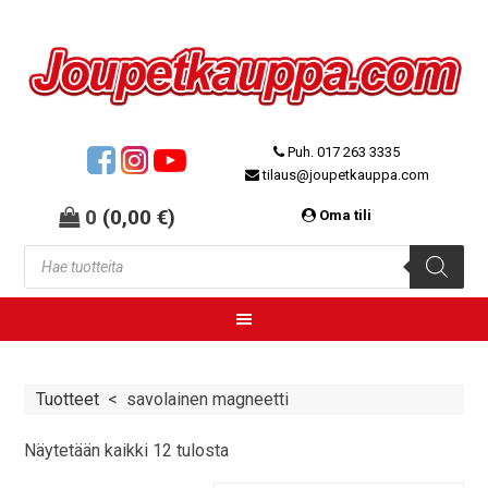
Puh. 017 263 3335
tilaus@joupetkauppa.com
0
(
0,00
€
)
Oma tili
Tuotteet
<
savolainen magneetti
Näytetään kaikki 12 tulosta