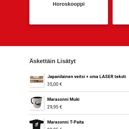
Horoskooppi
Äskettäin Lisätyt
Japanilainen veitsi + oma LASER teksti
35,00
€
Marasonni Muki
29,95
€
Marasonni T-Paita