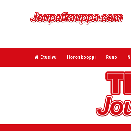
Etusivu
Horoskooppi
Runo
N