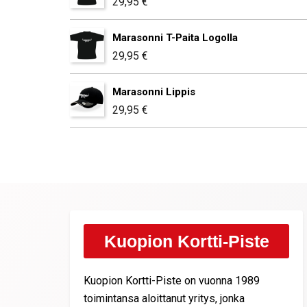
29,95
€
Marasonni T-Paita Logolla
29,95
€
Marasonni Lippis
29,95
€
Kuopion Kortti-Piste
Kuopion Kortti-Piste on vuonna 1989
toimintansa aloittanut yritys, jonka