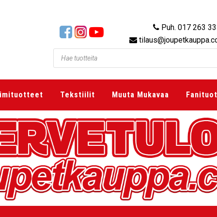
Puh. 017 263 3
tilaus@joupetkauppa.
imituotteet
Tekstiilit
Muuta Mukavaa
Fanituo