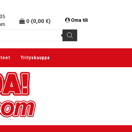
335
Oma tili
0
(
0,00
€
)
com
tteet
Yrityskauppa