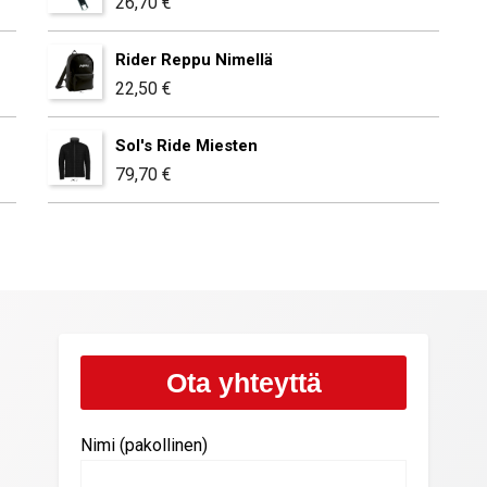
26,70
€
Rider Reppu Nimellä
22,50
€
Sol's Ride Miesten
79,70
€
Ota yhteyttä
Nimi (pakollinen)