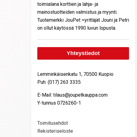
toimialana korttien ja lahja- ja
mainostuotteiden valmistus ja myynti.
Tuotemerkki JouPet =yrittäjät Jouni ja Petri
on ollut käytössä 1990 luvun lopusta.
Yhteystiedot
Lemminkäisenkatu 1, 70500 Kuopio
Puh: (017) 263 3335
E-Mail: tilaus@joupetkauppa.com
Y-tunnus 0726260-1
Toimitusehdot
Rekisteriseloste