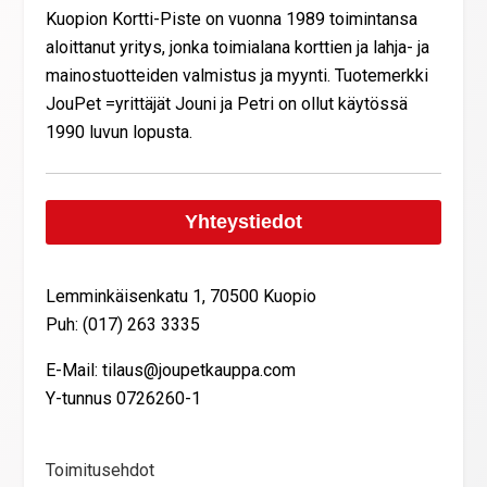
Kuopion Kortti-Piste on vuonna 1989 toimintansa
aloittanut yritys, jonka toimialana korttien ja lahja- ja
mainostuotteiden valmistus ja myynti. Tuotemerkki
JouPet =yrittäjät Jouni ja Petri on ollut käytössä
1990 luvun lopusta.
Yhteystiedot
Lemminkäisenkatu 1, 70500 Kuopio
Puh: (017) 263 3335
E-Mail: tilaus@joupetkauppa.com
Y-tunnus 0726260-1
Toimitusehdot