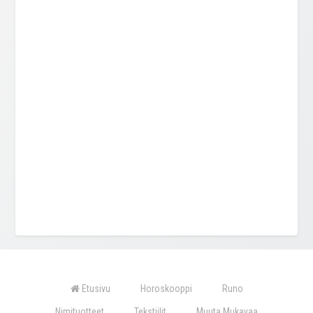
Etusivu
Horoskooppi
Runo
Nimituotteet
Tekstiilit
Muuta Mukavaa