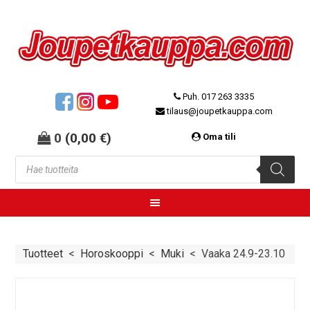
Puh. 017 263 3335
tilaus@joupetkauppa.com
0
(
0,00
€
)
Oma tili
Tuotteet
<
Horoskooppi
<
Muki
<
Vaaka 24.9-23.10