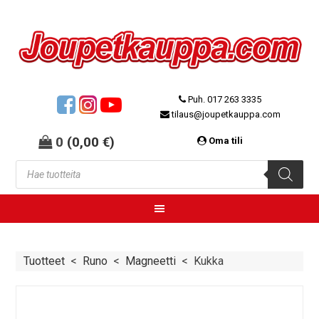
Puh. 017 263 3335
tilaus@joupetkauppa.com
0
(
0,00
€
)
Oma tili
Tuotteet
<
Runo
<
Magneetti
<
Kukka