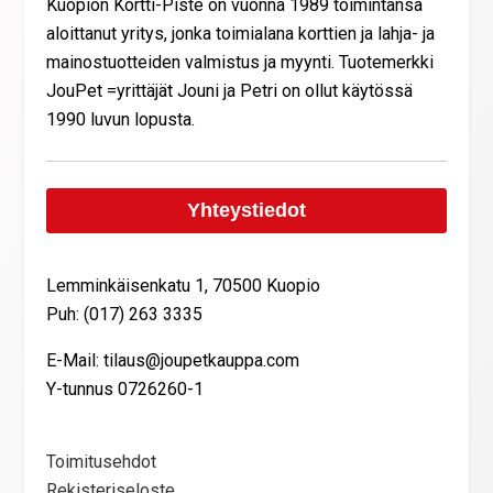
Kuopion Kortti-Piste on vuonna 1989 toimintansa
aloittanut yritys, jonka toimialana korttien ja lahja- ja
mainostuotteiden valmistus ja myynti. Tuotemerkki
JouPet =yrittäjät Jouni ja Petri on ollut käytössä
1990 luvun lopusta.
Yhteystiedot
Lemminkäisenkatu 1, 70500 Kuopio
Puh: (017) 263 3335
E-Mail: tilaus@joupetkauppa.com
Y-tunnus 0726260-1
Toimitusehdot
Rekisteriseloste