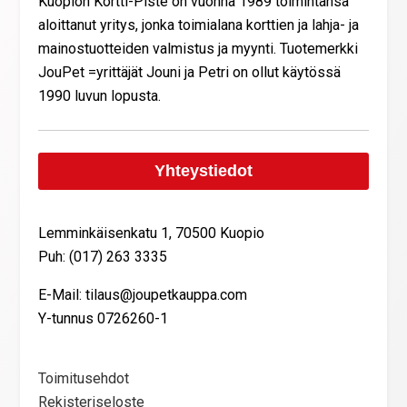
Kuopion Kortti-Piste on vuonna 1989 toimintansa
aloittanut yritys, jonka toimialana korttien ja lahja- ja
mainostuotteiden valmistus ja myynti. Tuotemerkki
JouPet =yrittäjät Jouni ja Petri on ollut käytössä
1990 luvun lopusta.
Yhteystiedot
Lemminkäisenkatu 1, 70500 Kuopio
Puh: (017) 263 3335
E-Mail: tilaus@joupetkauppa.com
Y-tunnus 0726260-1
Toimitusehdot
Rekisteriseloste