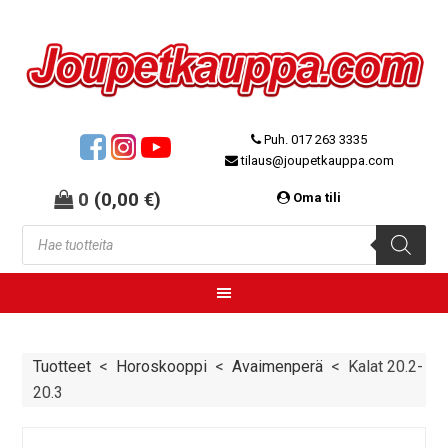
Puh. 017 263 3335
tilaus@joupetkauppa.com
0
(
0,00
€
)
Oma tili
Tuotteet
<
Horoskooppi
<
Avaimenperä
<
Kalat 20.2-
20.3