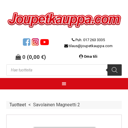
Puh. 017 263 3335
tilaus@joupetkauppa.com
0
(
0,00
€
)
Oma tili
Tuotteet
<
Savolainen Magneetti 2