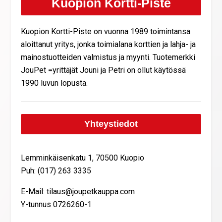
Kuopion Kortti-Piste
Kuopion Kortti-Piste on vuonna 1989 toimintansa
aloittanut yritys, jonka toimialana korttien ja lahja- ja
mainostuotteiden valmistus ja myynti. Tuotemerkki
JouPet =yrittäjät Jouni ja Petri on ollut käytössä
1990 luvun lopusta.
Yhteystiedot
Lemminkäisenkatu 1, 70500 Kuopio
Puh: (017) 263 3335
E-Mail: tilaus@joupetkauppa.com
Y-tunnus 0726260-1