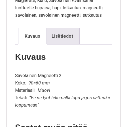
Magneetti
,
Runo
,
Savolainen
Avainsanat
tuotteelle
hupaisa
,
hupi
,
letkautus
,
magneetti
,
savolainen
,
savolainen magneetti
,
sutkautus
Kuvaus
Lisätiedot
Kuvaus
Savolainen Magneetti 2
Koko:
90×60 mm
Materiaali:
Muovi
Teksti:
“Ee ne työt tekemällä lopu ja jos sattuukii
loppumaan”