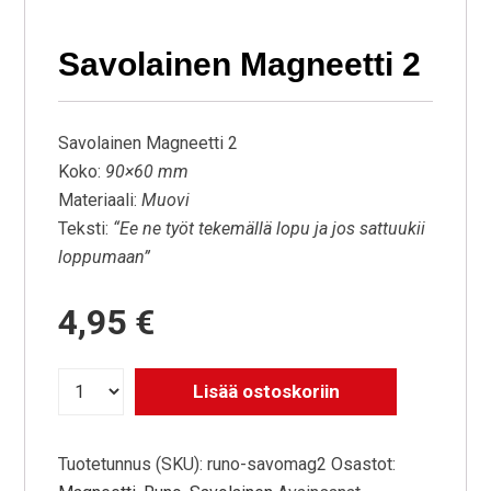
Savolainen Magneetti 2
Savolainen Magneetti 2
Koko:
90×60 mm
Materiaali:
Muovi
Teksti:
“Ee ne työt tekemällä lopu ja jos sattuukii
loppumaan”
4,95
€
Lisää ostoskoriin
Tuotetunnus (SKU):
runo-savomag2
Osastot: