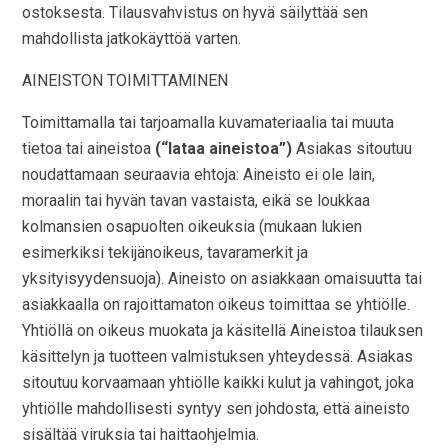
ostoksesta. Tilausvahvistus on hyvä säilyttää sen
mahdollista jatkokäyttöä varten.
AINEISTON TOIMITTAMINEN
Toimittamalla tai tarjoamalla kuvamateriaalia tai muuta
tietoa tai aineistoa
(“lataa aineistoa”)
Asiakas sitoutuu
noudattamaan seuraavia ehtoja: Aineisto ei ole lain,
moraalin tai hyvän tavan vastaista, eikä se loukkaa
kolmansien osapuolten oikeuksia (mukaan lukien
esimerkiksi tekijänoikeus, tavaramerkit ja
yksityisyydensuoja). Aineisto on asiakkaan omaisuutta tai
asiakkaalla on rajoittamaton oikeus toimittaa se yhtiölle.
Yhtiöllä on oikeus muokata ja käsitellä Aineistoa tilauksen
käsittelyn ja tuotteen valmistuksen yhteydessä. Asiakas
sitoutuu korvaamaan yhtiölle kaikki kulut ja vahingot, joka
yhtiölle mahdollisesti syntyy sen johdosta, että aineisto
sisältää viruksia tai haittaohjelmia.