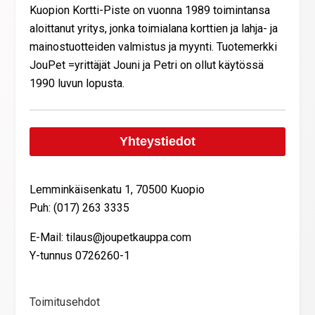
Kuopion Kortti-Piste on vuonna 1989 toimintansa
aloittanut yritys, jonka toimialana korttien ja lahja- ja
mainostuotteiden valmistus ja myynti. Tuotemerkki
JouPet =yrittäjät Jouni ja Petri on ollut käytössä
1990 luvun lopusta.
Yhteystiedot
Lemminkäisenkatu 1, 70500 Kuopio
Puh: (017) 263 3335
E-Mail: tilaus@joupetkauppa.com
Y-tunnus 0726260-1
Toimitusehdot