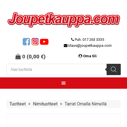
Puh. 017 263 3335
tilaus@joupetkauppa.com
0
(
0,00
€
)
Oma tili
Tuotteet
<
Nimituotteet
<
Tarrat Omalla Nimellä