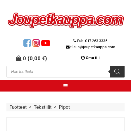
Puh. 017 263 3335
tilaus@joupetkauppa.com
0
(
0,00
€
)
Oma tili
Tuotteet
<
Tekstiilit
<
Pipot