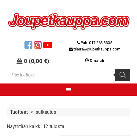
Puh. 017 263 3335
tilaus@joupetkauppa.com
0
(
0,00
€
)
Oma tili
Tuotteet
<
sutkautus
Näytetään kaikki 12 tulosta