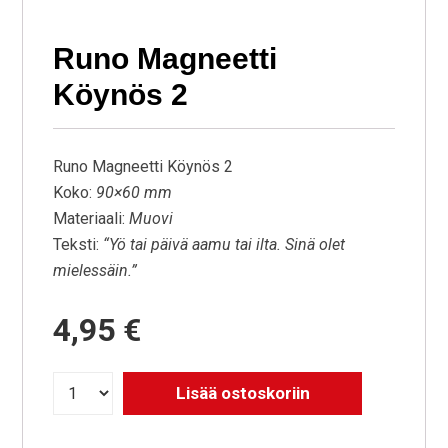
Runo Magneetti
Köynös 2
Runo Magneetti Köynös 2
Koko:
90×60 mm
Materiaali:
Muovi
Teksti:
“Yö tai päivä aamu tai ilta. Sinä olet
mielessäin.”
4,95
€
Lisää ostoskoriin