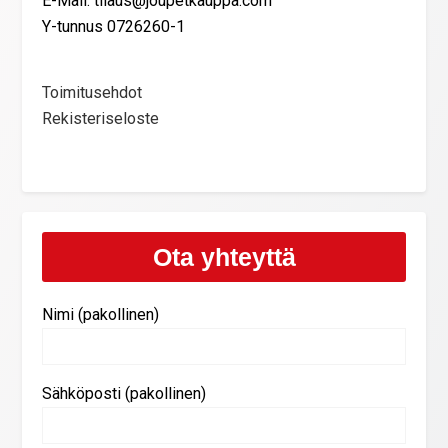
E-Mail: tilaus@joupetkauppa.com
Y-tunnus 0726260-1
Toimitusehdot
Rekisteriseloste
Ota yhteyttä
Nimi (pakollinen)
Sähköposti (pakollinen)