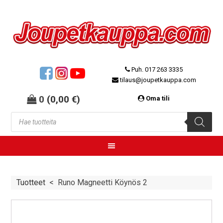
Puh. 017 263 3335
tilaus@joupetkauppa.com
0
(
0,00
€
)
Oma tili
Tuotteet
<
Runo Magneetti Köynös 2