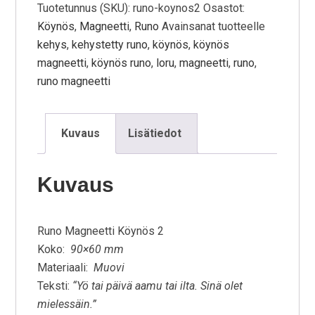
Tuotetunnus (SKU):
runo-koynos2
Osastot:
Köynös
,
Magneetti
,
Runo
Avainsanat tuotteelle
kehys
,
kehystetty runo
,
köynös
,
köynös
magneetti
,
köynös runo
,
loru
,
magneetti
,
runo
,
runo magneetti
Kuvaus
Lisätiedot
Kuvaus
Runo Magneetti Köynös 2
Koko:
90×60 mm
Materiaali:
Muovi
Teksti:
“Yö tai päivä aamu tai ilta. Sinä olet
mielessäin.”