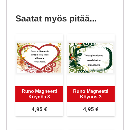
Saatat myös pitää...
Runo Magneetti
Runo Magneetti
Köynös 8
Köynös 3
4,95
€
4,95
€