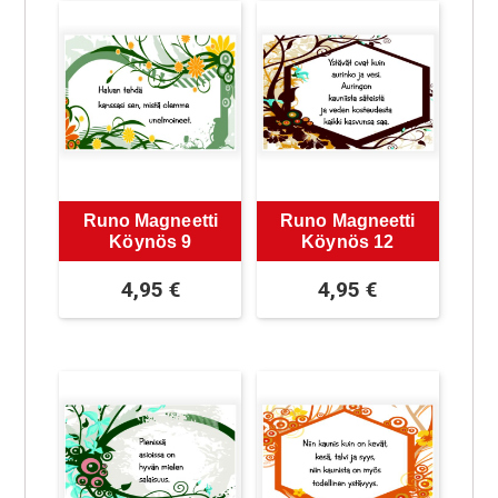
Runo Magneetti
Runo Magneetti
Köynös 9
Köynös 12
4,95
€
4,95
€