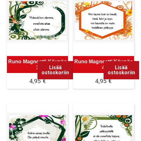
Runo Magneetti Köynös
Runo Magneetti Köynös
Lisää
Lisää
3
4
ostoskoriin
ostoskoriin
4,95
€
4,95
€