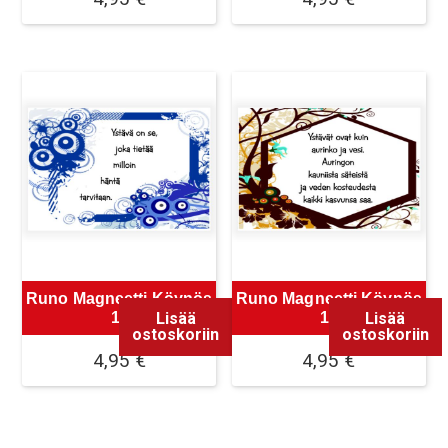
Runo Magneetti Köynös
Runo Magneetti Köynös
Lisää
Lisää
11
12
ostoskoriin
ostoskoriin
4,95
€
4,95
€