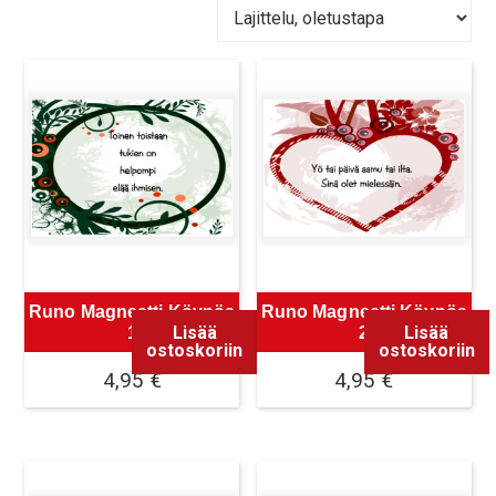
Runo Magneetti Köynös
Runo Magneetti Köynös
Lisää
Lisää
1
2
ostoskoriin
ostoskoriin
4,95
€
4,95
€