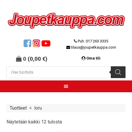
Puh. 017 263 3335
tilaus@joupetkauppa.com
0
(
0,00
€
)
Oma tili
Tuotteet
<
loru
Näytetään kaikki 12 tulosta