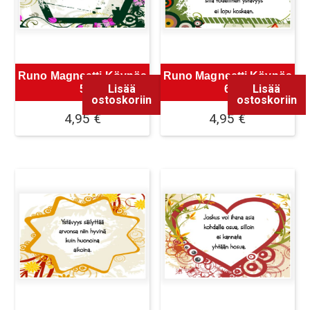
Runo Magneetti Köynös
Runo Magneetti Köynös
Lisää
Lisää
5
6
ostoskoriin
ostoskoriin
4,95
€
4,95
€