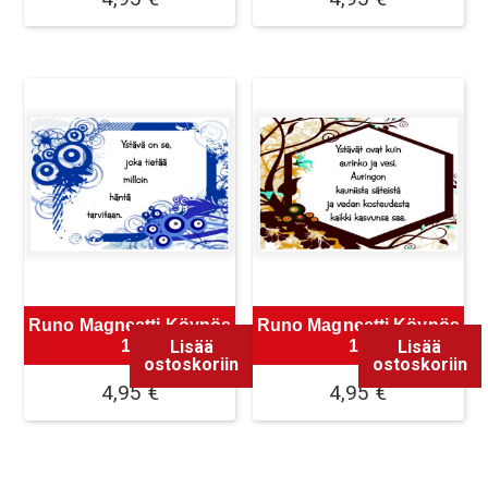
Runo Magneetti Köynös
Runo Magneetti Köynös
Lisää
Lisää
11
12
ostoskoriin
ostoskoriin
4,95
€
4,95
€