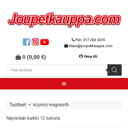
Puh. 017 263 3335
tilaus@joupetkauppa.com
0
(
0,00
€
)
Oma tili
Tuotteet
<
köynös magneetti
Näytetään kaikki 12 tulosta