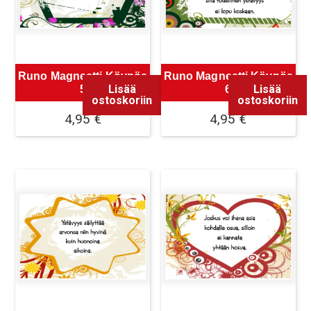
Runo Magneetti Köynös
Runo Magneetti Köynös
Lisää
Lisää
5
6
ostoskoriin
ostoskoriin
4,95
€
4,95
€