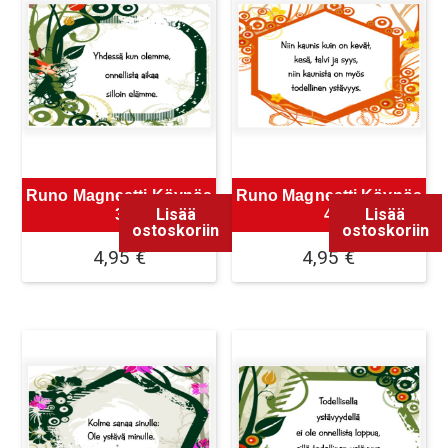
Runo Magneetti Köynös
Runo Magneetti Köynös
Lisää
Lisää
3
4
ostoskoriin
ostoskoriin
4,95
€
4,95
€