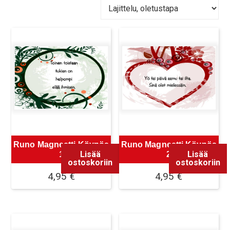
Runo Magneetti Köynös
Runo Magneetti Köynös
Lisää
Lisää
1
2
ostoskoriin
ostoskoriin
4,95
€
4,95
€