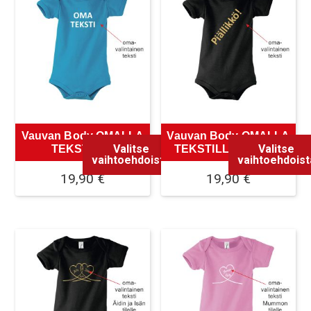
useampi
useampi
muunnelma.
muunnelma.
Voit
Voit
tehdä
tehdä
valinnat
valinnat
tuotteen
tuotteen
sivulla.
sivulla.
Vauvan Body OMALLA
Vauvan Body OMALLA
Valitse
Valitse
TEKSTILLÄ
TEKSTILLÄ vinossa
vaihtoehdoista
vaihtoehdoist
19,90
€
19,90
€
Tällä
Tällä
tuotteella
tuotteella
on
on
useampi
useampi
muunnelma.
muunnelma.
Voit
Voit