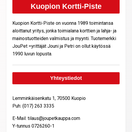
Kuopion Kortti-Piste
Kuopion Kortti-Piste on vuonna 1989 toimintansa
aloittanut yritys, jonka toimialana korttien ja lahja- ja
mainostuotteiden valmistus ja myynti. Tuotemerkki
JouPet =yrittäjät Jouni ja Petri on ollut käytössä
1990 luvun lopusta.
Yhteystiedot
Lemminkäisenkatu 1, 70500 Kuopio
Puh: (017) 263 3335
E-Mail: tilaus@joupetkauppa.com
Y-tunnus 0726260-1