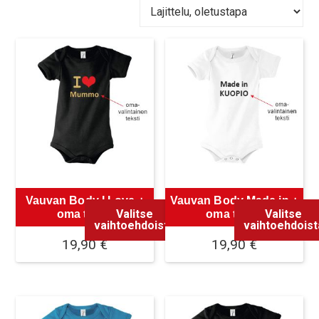
Vauvan Body I Love +
Vauvan Body Made in +
Valitse
Valitse
oma teksti
oma teksti
vaihtoehdoista
vaihtoehdoist
19,90
€
19,90
€
Tällä
Tällä
tuotteella
tuotteella
on
on