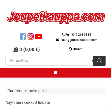
Puh. 017 263 3335
tilaus@joupetkauppa.com
0
(
0,00
€
)
Oma tili
Tuotteet
<
potkupuku
Näytetään kaikki 8 tulosta