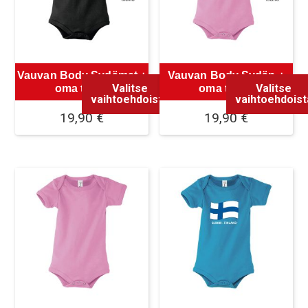
tehdä
tehdä
valinnat
valinnat
tuotteen
tuotteen
sivulla.
sivulla.
Vauvan Body Sydämet +
Vauvan Body Sydän +
Valitse
Valitse
oma teksti
oma teksti
vaihtoehdoista
vaihtoehdoist
19,90
€
19,90
€
Tällä
Tällä
tuotteella
tuotteella
on
on
useampi
useampi
muunnelma.
muunnelma.
Voit
Voit
tehdä
tehdä
valinnat
valinnat
tuotteen
tuotteen
sivulla.
sivulla.