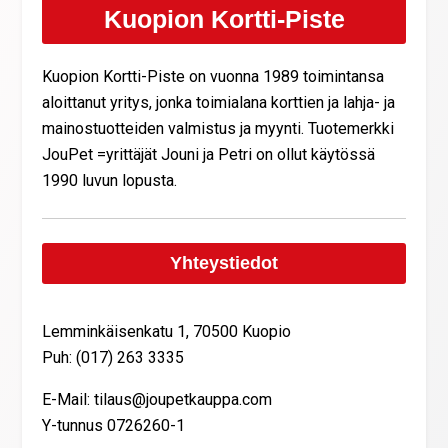
Kuopion Kortti-Piste
Kuopion Kortti-Piste on vuonna 1989 toimintansa
aloittanut yritys, jonka toimialana korttien ja lahja- ja
mainostuotteiden valmistus ja myynti. Tuotemerkki
JouPet =yrittäjät Jouni ja Petri on ollut käytössä
1990 luvun lopusta.
Yhteystiedot
Lemminkäisenkatu 1, 70500 Kuopio
Puh: (017) 263 3335
E-Mail: tilaus@joupetkauppa.com
Y-tunnus 0726260-1