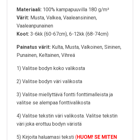
Materiaali:
100% kampapuuvilla 180 g/m²
Värit:
Musta, Valkea, Vaaleansininen,
Vaaleanpunainen
Koot:
3-6kk (60-67cm), 6-12kk (68-74cm)
Painatus värit:
Kulta, Musta, Valkoinen, Sininen,
Punainen, Keltainen, Vihreä
1) Valitse bodyn koko valikosta
2) Valitse bodyn väri valikosta
3) Valitse miellyttävä fontti fonttimalleista ja
valitse se alempaa fonttivalikosta
4) Valitse tekstin väri valikosta. Valitse tekstin
väri joka erottuu bodyn väristä
5) Kirjoita haluamasi teksti
(
HUOM! SE MITEN