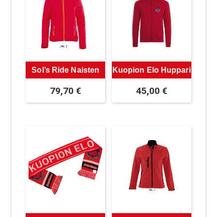
Sol’s Ride Naisten
Kuopion Elo Huppari
79,70
€
45,00
€