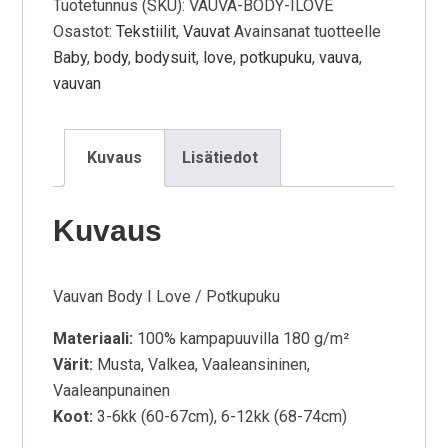
Tuotetunnus (SKU):
VAUVA-BODY-ILOVE
Osastot:
Tekstiilit
,
Vauvat
Avainsanat tuotteelle
Baby
,
body
,
bodysuit
,
love
,
potkupuku
,
vauva
,
vauvan
Kuvaus
Lisätiedot
Kuvaus
Vauvan Body I Love / Potkupuku
Materiaali:
100% kampapuuvilla 180 g/m²
Värit:
Musta, Valkea, Vaaleansininen,
Vaaleanpunainen
Koot:
3-6kk (60-67cm), 6-12kk (68-74cm)