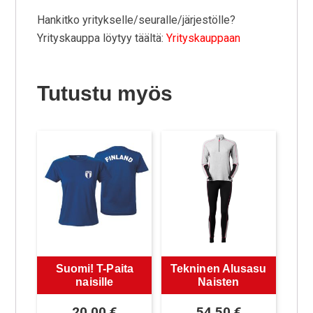
Hankitko yritykselle/seuralle/järjestölle?
Yrityskauppa löytyy täältä:
Yrityskauppaan
Tutustu myös
Suomi! T-Paita
Tekninen Alusasu
naisille
Naisten
20,00
€
54,50
€