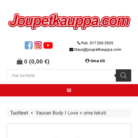
Puh. 017 263 3335
tilaus@joupetkauppa.com
0
(
0,00
€
)
Oma tili
Tuotteet
<
Vauvan Body I Love + oma teksti