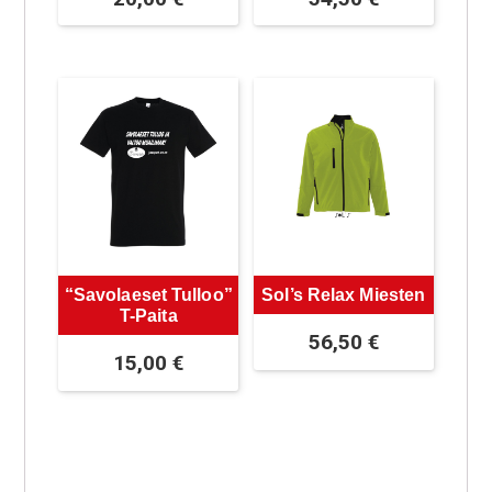
“Savolaeset Tulloo”
Sol’s Relax Miesten
T-Paita
56,50
€
15,00
€