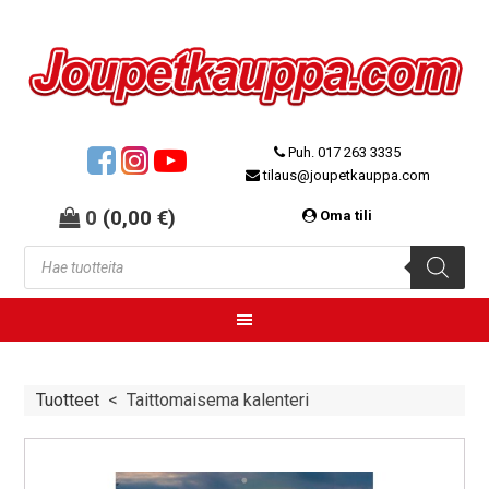
Puh. 017 263 3335
tilaus@joupetkauppa.com
0
(
0,00
€
)
Oma tili
Tuotteet
<
Taittomaisema kalenteri