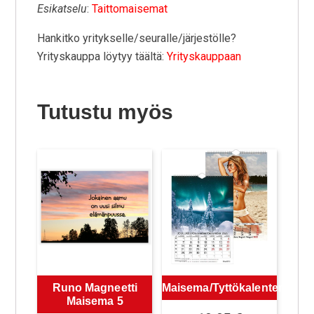
Esikatselu
:
Taittomaisemat
Hankitko yritykselle/seuralle/järjestölle?
Yrityskauppa löytyy täältä:
Yrityskauppaan
Tutustu myös
Runo Magneetti
Maisema/Tyttökalenteri
Maisema 5