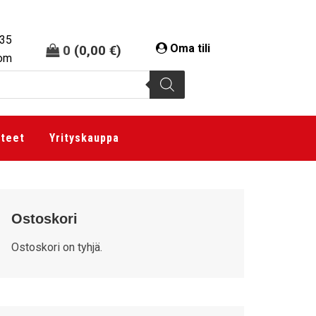
335
Oma tili
0
(
0,00
€
)
com
tteet
Yrityskauppa
Ostoskori
Ostoskori on tyhjä.