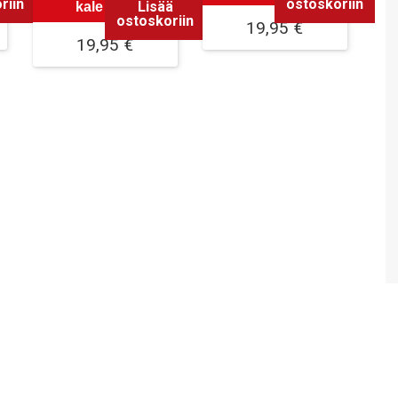
riin
ostoskoriin
Lisää
kalenteri
ostoskoriin
19,95
€
19,95
€