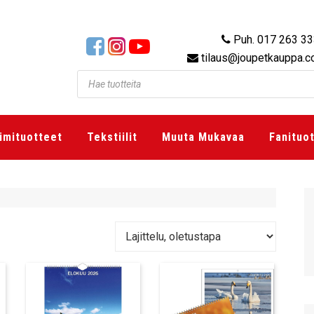
Puh. 017 263 3
tilaus@joupetkauppa.
imituotteet
Tekstiilit
Muuta Mukavaa
Fanituo