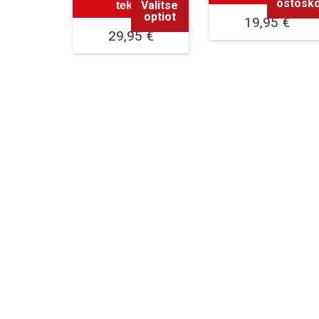
ostosko
Valitse
teksti
optiot
19,95
€
29,95
€