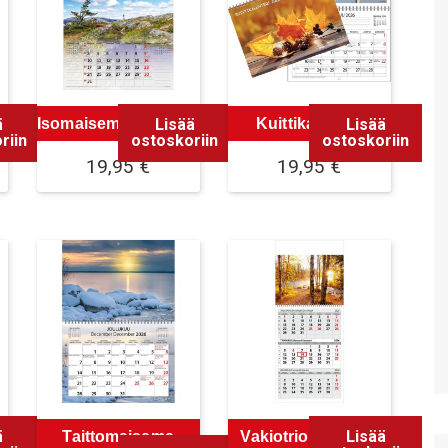
ä
Lisää
Lisää
Isomaisema kalenteri
Kuittikalenteri
riin
ostoskoriin
ostoskoriin
19,95
€
19,95
€
ä
Lisää
Taittomaisema
Vakiotrio kalenteri