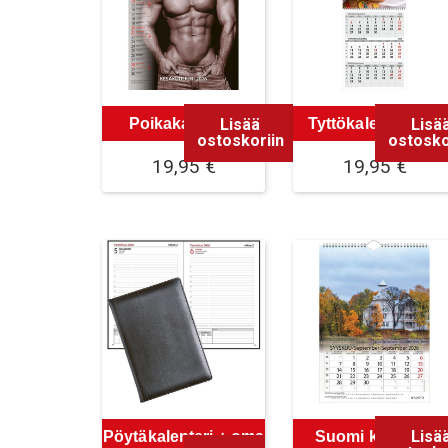
Lisää
Lisä
Poikakalenteri
Tyttökalenteri trio
ostoskoriin
ostosko
19,95
€
19,95
€
Lisä
Pöytäkalenteri + oma
Suomi kalenteri