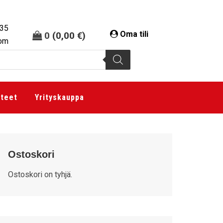
335
Oma tili
0
(
0,00
€
)
com
tteet
Yrityskauppa
Ostoskori
Ostoskori on tyhjä.