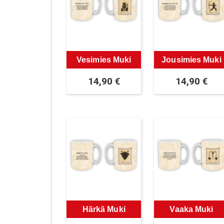
Vesimies Muki
Jousimies Muki
14,90
€
14,90
€
Härkä Muki
Vaaka Muki