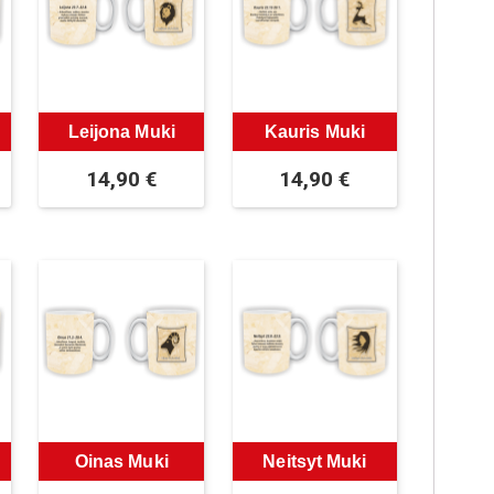
Leijona Muki
Kauris Muki
14,90
€
14,90
€
Oinas Muki
Neitsyt Muki