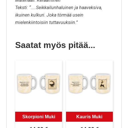
Materiaali: Keraaminen
Teksti: “…..Seikkailunhaluinen ja haaveksiva,
ikuinen kulkuri. Joka törmää usein
mielenkiintoisiin tuttavuuksiin.”
Saatat myös pitää...
Skorpioni Muki
Kauris Muki