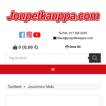
Puh. 017 263 3335
tilaus@joupetkauppa.com
0
(
0,00
€
)
Oma tili
Tuotteet
<
Jousimies Muki