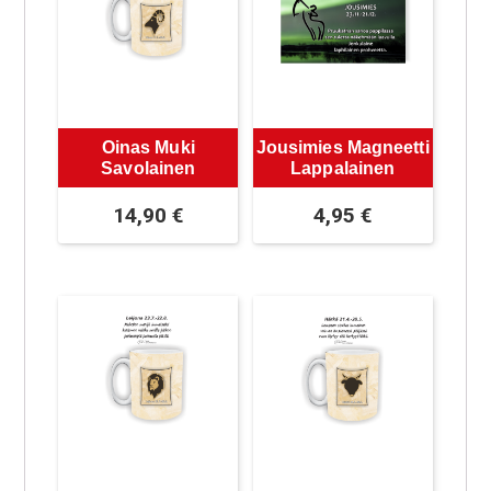
Oinas Muki
Jousimies Magneetti
Savolainen
Lappalainen
14,90
€
4,95
€