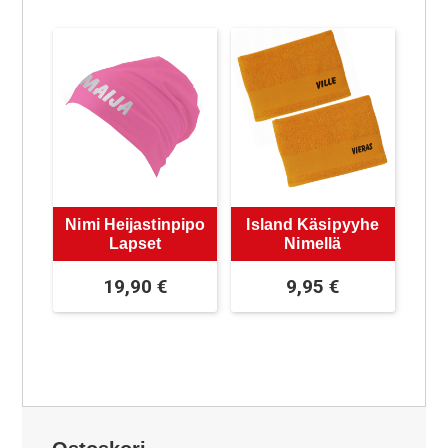
Nimi Heijastinpipo
Island Käsipyyhe
Lapset
Nimellä
19,90
€
9,95
€