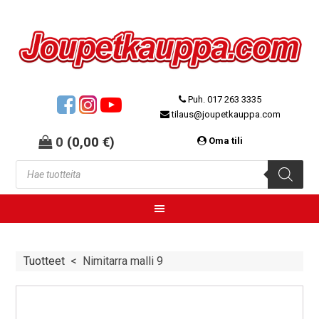
Puh. 017 263 3335
tilaus@joupetkauppa.com
0
(
0,00
€
)
Oma tili
Tuotteet
<
Nimitarra malli 9