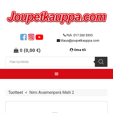
Puh. 017 263 3335
tilaus@joupetkauppa.com
0
(
0,00
€
)
Oma tili
Tuotteet
<
Nimi Avaimenperä Malli 2