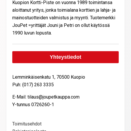
Kuopion Kortti-Piste on vuonna 1989 toimintansa
aloittanut yritys, jonka toimialana korttien ja lahja- ja
mainostuotteiden valmistus ja myynti. Tuotemerkki
JouPet =yrittäjät Jouni ja Petri on ollut käytössä
1990 luvun lopusta.
Yhteystiedot
Lemminkäisenkatu 1, 70500 Kuopio
Puh: (017) 263 3335
E-Mail: tilaus@joupetkauppa.com
Y-tunnus 0726260-1
Toimitusehdot