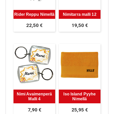
Rider Reppu Nimellä
Nimitarra malli 12
22,50
€
19,50
€
Nimi Avaimenperä
Iso Island Pyyhe
Malli 4
Nimellä
7,90
€
25,95
€