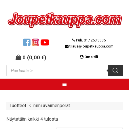
Puh. 017 263 3335
tilaus@joupetkauppa.com
0
(
0,00
€
)
Oma tili
Tuotteet
<
nimi avaimenperät
Näytetään kaikki 4 tulosta