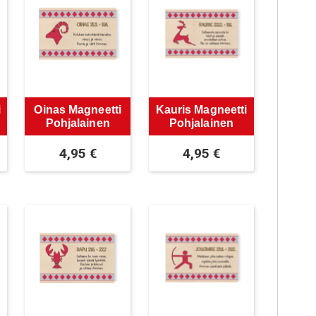
i
Oinas Magneetti
Kauris Magneetti
Pohjalainen
Pohjalainen
4,95
€
4,95
€