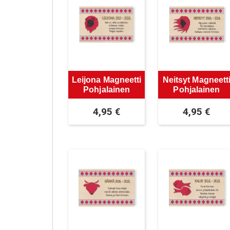
Leijona Magneetti
Neitsyt Magneett
Pohjalainen
Pohjalainen
4,95
€
4,95
€