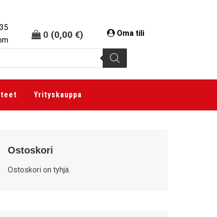
335
Oma tili
0
(
0,00
€
)
com
tteet
Yrityskauppa
Ostoskori
Ostoskori on tyhjä.