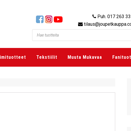
Puh. 017 263 3
tilaus@joupetkauppa.
imituotteet
Tekstiilit
Muuta Mukavaa
Fanituo