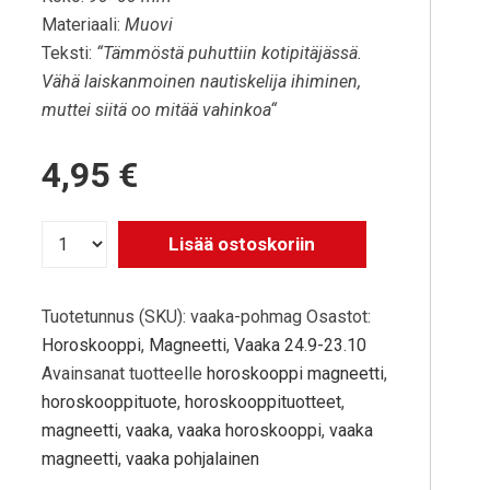
Materiaali:
Muovi
Teksti:
“Tämmöstä puhuttiin kotipitäjässä.
Vähä laiskanmoinen nautiskelija ihiminen,
muttei siitä oo mitää vahinkoa
“
4,95
€
Lisää ostoskoriin
Tuotetunnus (SKU):
vaaka-pohmag
Osastot:
Horoskooppi
,
Magneetti
,
Vaaka 24.9-23.10
Avainsanat tuotteelle
horoskooppi magneetti
,
horoskooppituote
,
horoskooppituotteet
,
magneetti
,
vaaka
,
vaaka horoskooppi
,
vaaka
magneetti
,
vaaka pohjalainen