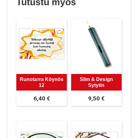
Tutustu myös
Runotarra Köynös
Slim & Design
12
Sytytin
6,40
€
9,50
€