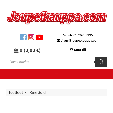
Puh. 017 263 3335
tilaus@joupetkauppa.com
0
(
0,00
€
)
Oma tili
Tuotteet
<
Raja Gold