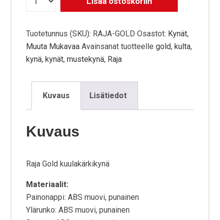
Lisää ostoskoriin
Tuotetunnus (SKU):
RAJA-GOLD
Osastot:
Kynät
,
Muuta Mukavaa
Avainsanat tuotteelle
gold
,
kulta
,
kynä
,
kynät
,
mustekynä
,
Raja
Kuvaus
Lisätiedot
Kuvaus
Raja Gold kuulakärkikynä
Materiaalit:
Painonappi: ABS muovi, punainen
Ylärunko: ABS muovi, punainen