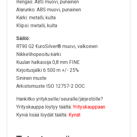
Rengas: ABS muovi, punainen
Alarunko: ABS muovi, punainen
Kärki: metalli, kulta
Klipsi: metalli, kulta
Säiliö:
RT90 G2 €uroSilver® muovi, valkoinen
Nikkelihopeoitu kärki
Kuulan halkaisija 0,8 mm FINE
Kirjoitusjälki 6 500 m +/- 25%
Sininen muste
Arkistomuste ISO 12757-2 DOC
Hankitko yritykselle/seuralle/järjestölle?
Yrityskauppa löytyy täältä:
Yrityskauppaan
Kyniä lisää löydät täältä:
Kynät