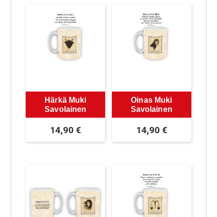
Härkä Muki
Oinas Muki
Savolainen
Savolainen
14,90
€
14,90
€