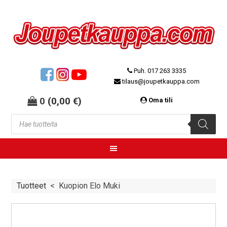
Puh. 017 263 3335
tilaus@joupetkauppa.com
0
(
0,00
€
)
Oma tili
Tuotteet
<
Kuopion Elo Muki