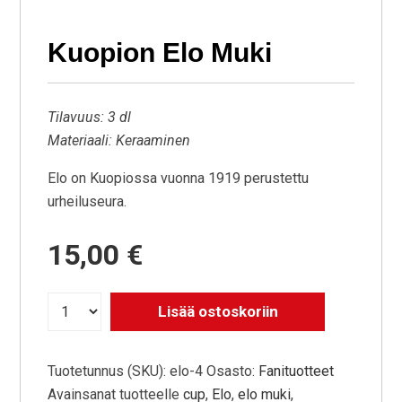
Kuopion Elo Muki
Tilavuus: 3 dl
Materiaali: Keraaminen
Elo on Kuopiossa vuonna 1919 perustettu
urheiluseura.
15,00
€
Lisää ostoskoriin
Tuotetunnus (SKU):
elo-4
Osasto:
Fanituotteet
Avainsanat tuotteelle
cup
,
Elo
,
elo muki
,