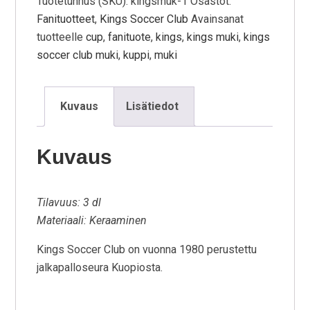
Tuotetunnus (SKU):
kingsmuk-1
Osastot:
Fanituotteet
,
Kings Soccer Club
Avainsanat
tuotteelle
cup
,
fanituote
,
kings
,
kings muki
,
kings
soccer club muki
,
kuppi
,
muki
Kuvaus
Lisätiedot
Kuvaus
Tilavuus: 3 dl
Materiaali: Keraaminen
Kings Soccer Club on vuonna 1980 perustettu
jalkapalloseura Kuopiosta.