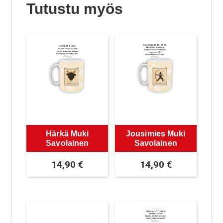
Tutustu myös
Härkä Muki
Jousimies Muki
Savolainen
Savolainen
14,90
€
14,90
€