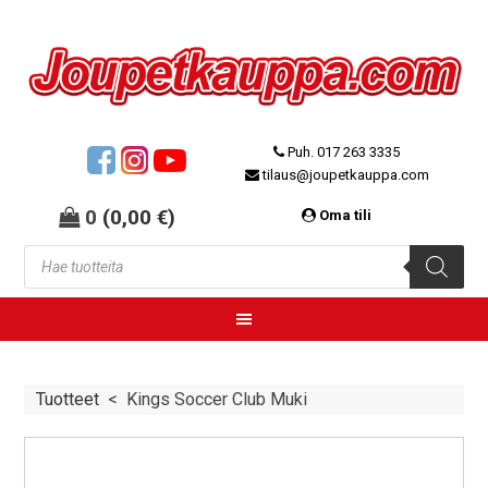
Puh. 017 263 3335
tilaus@joupetkauppa.com
0
(
0,00
€
)
Oma tili
Tuotteet
<
Kings Soccer Club Muki