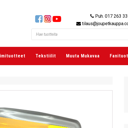
Puh. 017 263 3
tilaus@joupetkauppa.
imituotteet
Tekstiilit
Muuta Mukavaa
Fanituo