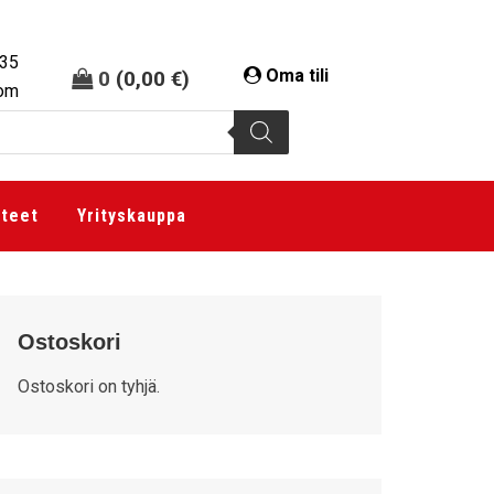
335
Oma tili
0
(
0,00
€
)
com
tteet
Yrityskauppa
Ostoskori
Ostoskori on tyhjä.