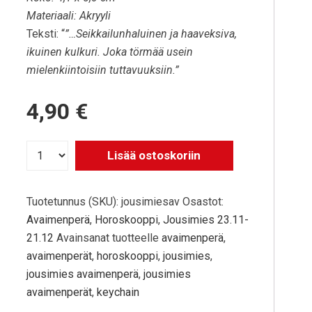
Materiaali: Akryyli
Teksti: “
”…Seikkailunhaluinen ja haaveksiva,
ikuinen kulkuri. Joka törmää usein
mielenkiintoisiin tuttavuuksiin.”
4,90
€
Lisää ostoskoriin
Tuotetunnus (SKU):
jousimiesav
Osastot:
Avaimenperä
,
Horoskooppi
,
Jousimies 23.11-
21.12
Avainsanat tuotteelle
avaimenperä
,
avaimenperät
,
horoskooppi
,
jousimies
,
jousimies avaimenperä
,
jousimies
avaimenperät
,
keychain