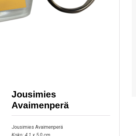
Jousimies
Avaimenperä
Jousimies Avaimenperä
Koko: 4,1 x 5,0 cm