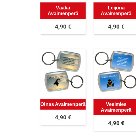
Vaaka
Leijona
Avaimenperä
Avaimenperä
4,90
€
4,90
€
Oinas Avaimenperä
Vesimies
Avaimenperä
4,90
€
4,90
€