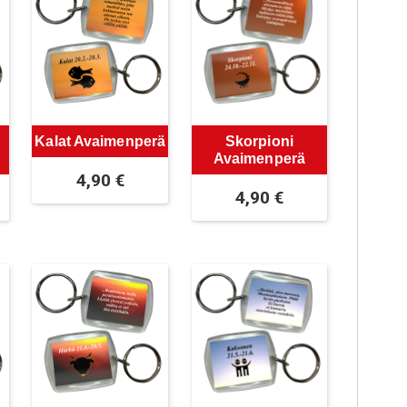
Kalat Avaimenperä
Skorpioni
Avaimenperä
4,90
€
4,90
€