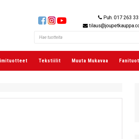
Puh. 017 263 3
tilaus@joupetkauppa.
imituotteet
Tekstiilit
Muuta Mukavaa
Fanituo