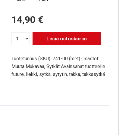
14,90 €
Lisää ostoskoriin
Tuotetunnus (SKU):
741-00 (met)
Osastot:
Muuta Mukavaa
,
Sytkät
Avainsanat tuotteelle
future
,
liekki
,
sytkä
,
sytytin
,
takka
,
takkasytkä