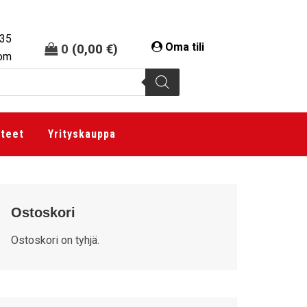
335
Oma tili
0
(
0,00
€
)
com
tteet
Yrityskauppa
Ostoskori
Ostoskori on tyhjä.