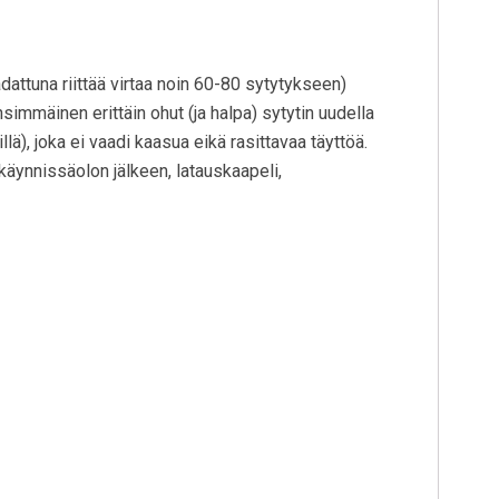
attuna riittää virtaa noin 60-80 sytytykseen)
immäinen erittäin ohut (ja halpa) sytytin uudella
illä), joka ei vaadi kaasua eikä rasittavaa täyttöä.
käynnissäolon jälkeen, latauskaapeli,