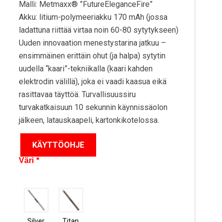
Malli: Metmaxx® ”FutureEleganceFire”
Akku: litium-polymeeriakku 170 mAh (jossa
ladattuna riittää virtaa noin 60-80 sytytykseen)
Uuden innovaation menestystarina jatkuu –
ensimmäinen erittäin ohut (ja halpa) sytytin
uudella “kaari”-tekniikalla (kaari kahden
elektrodin välillä), joka ei vaadi kaasua eikä
rasittavaa täyttöä. Turvallisuussiru
turvakatkaisuun 10 sekunnin käynnissäolon
jälkeen, latauskaapeli, kartonkikotelossa.
*
Väri
Silver
Titan