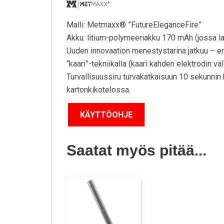
Malli: Metmaxx® ”FutureEleganceFire”
Akku: litium-polymeeriakku 170 mAh (jossa lad
Uuden innovaation menestystarina jatkuu – ens
“kaari”-tekniikalla (kaari kahden elektrodin väl
Turvallisuussiru turvakatkaisuun 10 sekunnin 
kartonkikotelossa.
Saatat myös pitää...