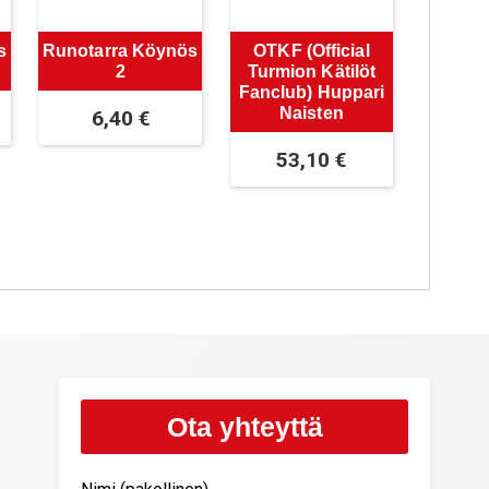
s
Runotarra Köynös
OTKF
(Official
2
Turmion Kätilöt
Fanclub)
Huppari
Naisten
6,40
€
53,10
€
Ota yhteyttä