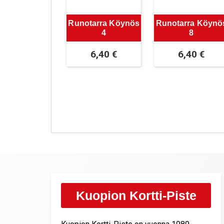
Runotarra Köynös
Runotarra Köynö
4
8
6,40
€
6,40
€
Kuopion Kortti-Piste