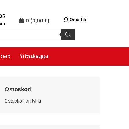
335
Oma tili
0
(
0,00
€
)
com
tteet
Yrityskauppa
Ostoskori
Ostoskori on tyhjä.