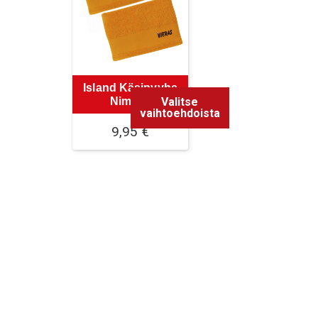
Island Käsipyyhe
Valitse
Nimellä
vaihtoehdoista
9,95
€
Tällä
tuotteella
on
useampi
muunnelma.
Voit
tehdä
valinnat
tuotteen