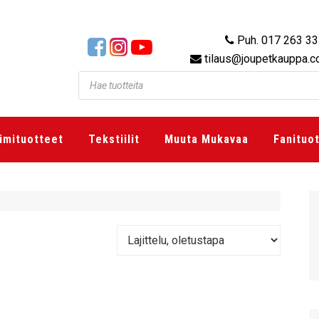
Puh. 017 263 3
tilaus@joupetkauppa.
imituotteet
Tekstiilit
Muuta Mukavaa
Fanituo