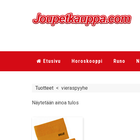
Etusivu
Horoskooppi
Runo
N
Tuotteet
<
vieraspyyhe
Näytetään ainoa tulos