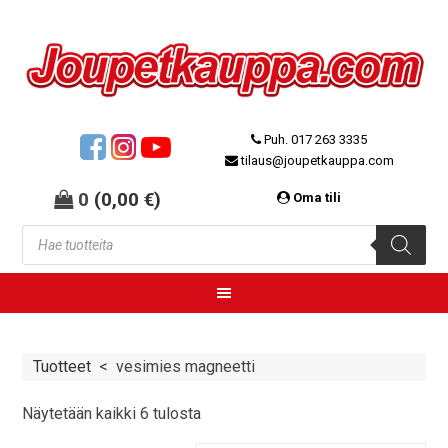
Puh. 017 263 3335
tilaus@joupetkauppa.com
0
(
0,00
€
)
Oma tili
Tuotteet
<
vesimies magneetti
Näytetään kaikki 6 tulosta