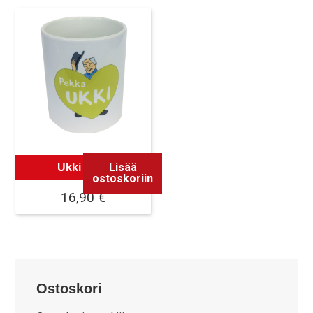
Lisää
Ukki Muki
ostoskoriin
16,90
€
Ostoskori