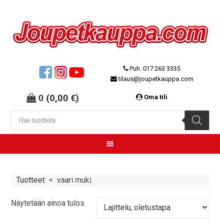
Puh. 017 263 3335
tilaus@joupetkauppa.com
0
(
0,00
€
)
Oma tili
Tuotteet
<
vaari muki
Näytetään ainoa tulos