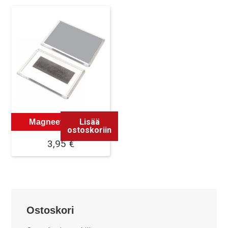
Lisää
Magneetti Pohja
ostoskoriin
3,95
€
Ostoskori