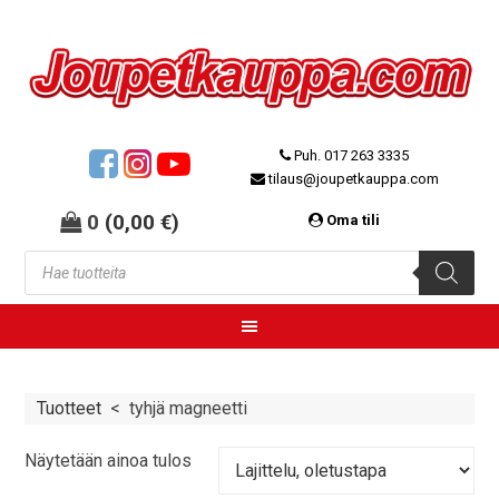
Puh. 017 263 3335
tilaus@joupetkauppa.com
0
(
0,00
€
)
Oma tili
Tuotteet
<
tyhjä magneetti
Näytetään ainoa tulos