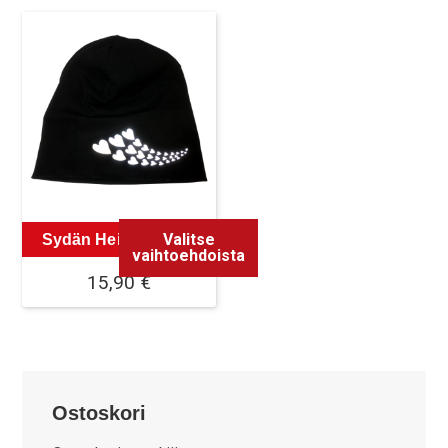
Valitse
Sydän Heijastinpipo
vaihtoehdoista
15,90
€
Tällä
tuotteella
on
useampi
Ostoskori
muunnelma.