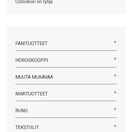
Voit
Ostoskori on tyhjä.
tehdä
valinnat
tuotteen
sivulla.
FANITUOTTEET
HOROSKOOPPI
MUUTA MUKAVAA
NIMITUOTTEET
RUNO
TEKSTIILIT