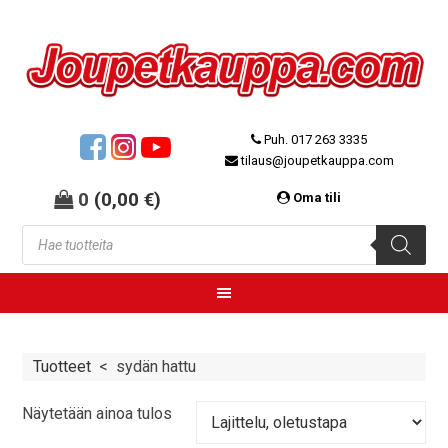
Puh. 017 263 3335
tilaus@joupetkauppa.com
0
(
0,00
€
)
Oma tili
Tuotteet
<
sydän hattu
Näytetään ainoa tulos