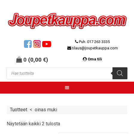
Puh. 017 263 3335
tilaus@joupetkauppa.com
0
(
0,00
€
)
Oma tili
Tuotteet
<
oinas muki
Näytetään kaikki 2 tulosta