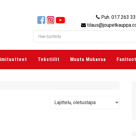
Puh. 017 263 3
tilaus@joupetkauppa.
imituotteet
Tekstiilit
Muuta Mukavaa
Fanituo