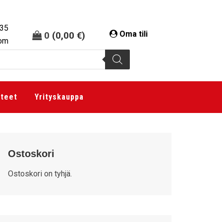
335
Oma tili
0
(
0,00
€
)
com
tteet
Yrityskauppa
Ostoskori
Ostoskori on tyhjä.