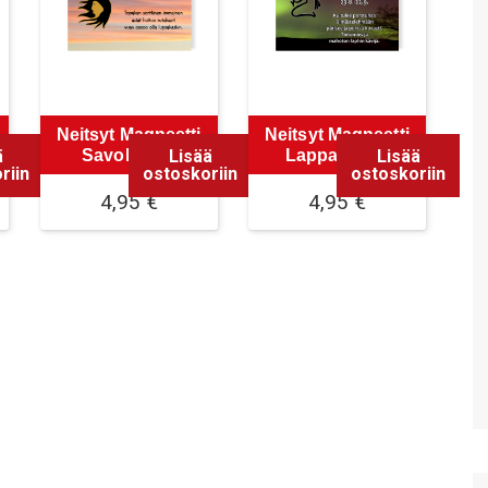
Neitsyt Magneetti
Neitsyt Magneetti
ä
Lisää
Lisää
Savolainen
Lappalainen
riin
ostoskoriin
ostoskoriin
4,95
€
4,95
€