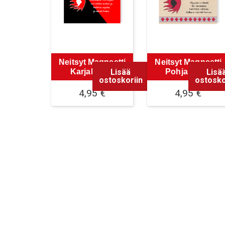
Neitsyt Magneetti
Neitsyt Magneetti
Lisää
Lisä
Karjalainen
Pohjalainen
ostoskoriin
ostosko
4,95
€
4,95
€