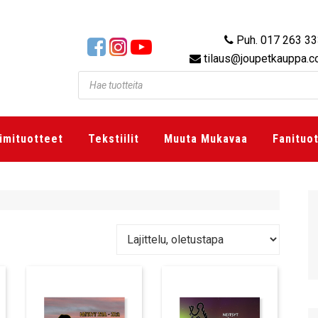
Puh. 017 263 3
tilaus@joupetkauppa.
imituotteet
Tekstiilit
Muuta Mukavaa
Fanituo