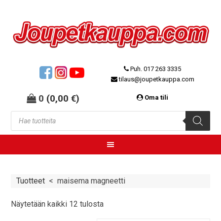
Puh. 017 263 3335
tilaus@joupetkauppa.com
0
(
0,00
€
)
Oma tili
Tuotteet
<
maisema magneetti
Näytetään kaikki 12 tulosta