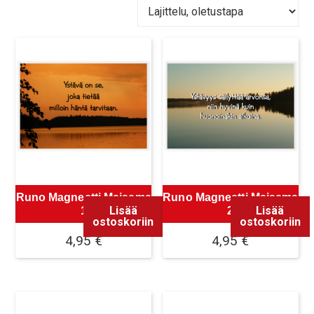
Runo Magneetti Maisema
Runo Magneetti Maisema
Lisää
Lisää
1
2
ostoskoriin
ostoskoriin
4,95
€
4,95
€