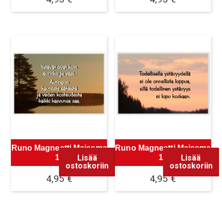
Runo Magneetti Maisema
Runo Magneetti Maisema
Lisää
Lisää
11
12
ostoskoriin
ostoskoriin
4,95
€
4,95
€