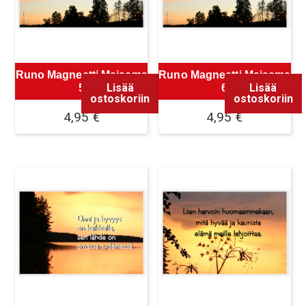
Runo Magneetti Maisema
Runo Magneetti Maisema
Lisää
Lisää
5
6
ostoskoriin
ostoskoriin
4,95
€
4,95
€