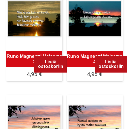
Runo Magneetti Maisema
Runo Magneetti Maisema
Lisää
Lisää
3
4
ostoskoriin
ostoskoriin
4,95
€
4,95
€