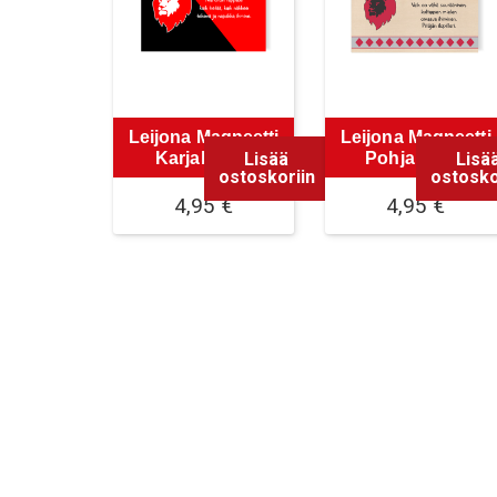
Leijona Magneetti
Leijona Magneetti
Lisää
Lisä
Karjalainen
Pohjalainen
ostoskoriin
ostosko
4,95
€
4,95
€