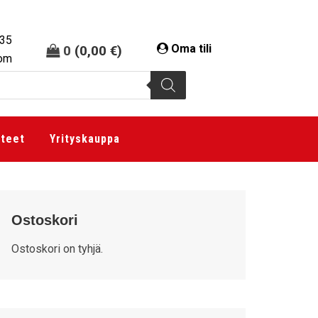
335
Oma tili
0
(
0,00
€
)
com
tteet
Yrityskauppa
Ostoskori
Ostoskori on tyhjä.