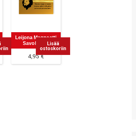
Leijona Magneetti
ä
Lisää
Savolainen
riin
ostoskoriin
4,95
€