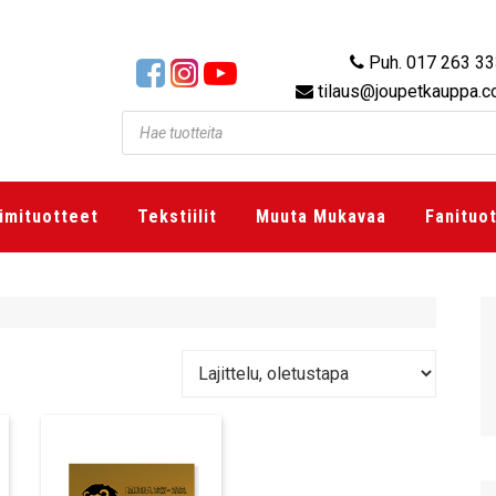
Puh. 017 263 3
tilaus@joupetkauppa.
imituotteet
Tekstiilit
Muuta Mukavaa
Fanituo