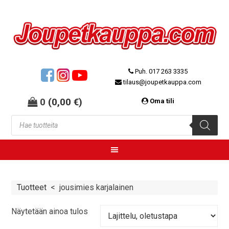
Puh. 017 263 3335
tilaus@joupetkauppa.com
0
(
0,00
€
)
Oma tili
Tuotteet
<
jousimies karjalainen
Näytetään ainoa tulos