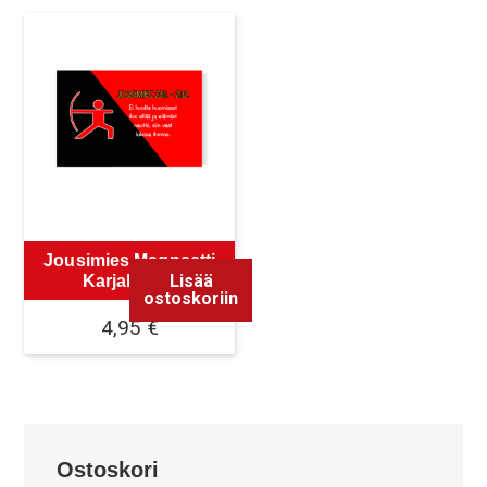
Jousimies Magneetti
Lisää
Karjalainen
ostoskoriin
4,95
€
Ostoskori