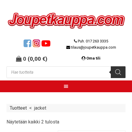
Puh. 017 263 3335
tilaus@joupetkauppa.com
0
(
0,00
€
)
Oma tili
Tuotteet
<
jacket
Näytetään kaikki 2 tulosta