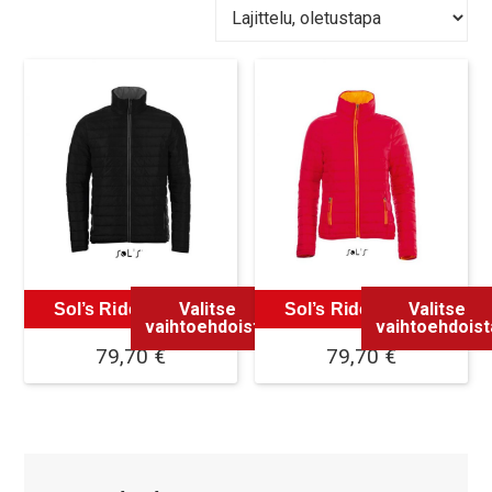
Valitse
Valitse
Sol’s Ride Miesten
Sol’s Ride Naisten
vaihtoehdoista
vaihtoehdoist
79,70
€
79,70
€
Tällä
Tällä
tuotteella
tuotteella
on
on
useampi
useampi