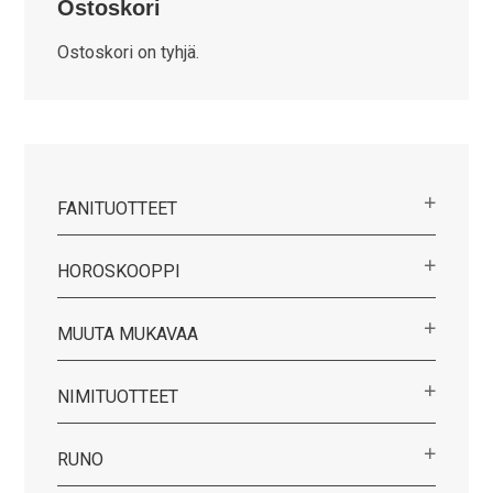
Ostoskori
muunnelma.
muunnelma.
Voit
Voit
Ostoskori on tyhjä.
tehdä
tehdä
valinnat
valinnat
tuotteen
tuotteen
sivulla.
sivulla.
FANITUOTTEET
HOROSKOOPPI
MUUTA MUKAVAA
NIMITUOTTEET
RUNO