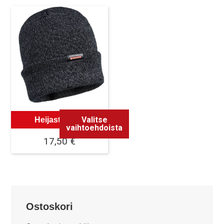
Valitse
Heijastinpipo
vaihtoehdoista
17,50
€
Tällä
tuotteella
on
useampi
Ostoskori
muunnelma.