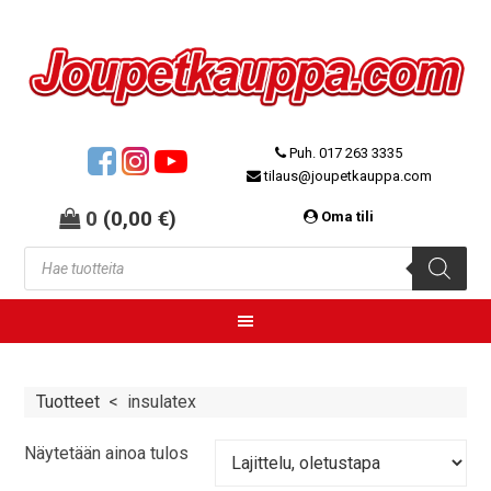
Puh. 017 263 3335
tilaus@joupetkauppa.com
0
(
0,00
€
)
Oma tili
Tuotteet
<
insulatex
Näytetään ainoa tulos