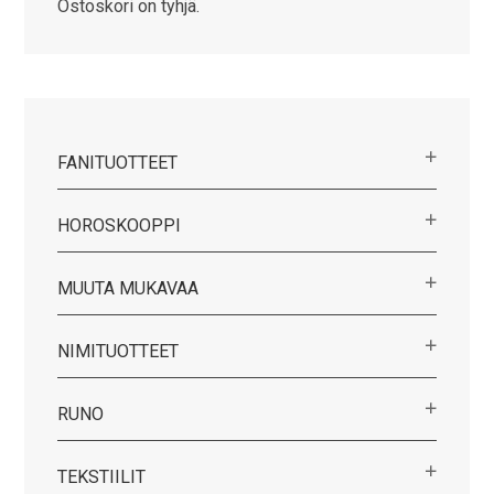
Voit
Ostoskori on tyhjä.
tehdä
valinnat
tuotteen
sivulla.
FANITUOTTEET
HOROSKOOPPI
MUUTA MUKAVAA
NIMITUOTTEET
RUNO
TEKSTIILIT