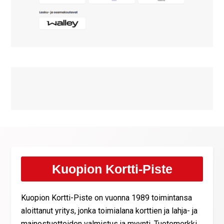
Kuopion Kortti-Piste
Kuopion Kortti-Piste on vuonna 1989 toimintansa
aloittanut yritys, jonka toimialana korttien ja lahja- ja
mainostuotteiden valmistus ja myynti. Tuotemerkki