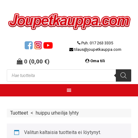
Puh. 017 263 3335
tilaus@joupetkauppa.com
0
(
0,00
€
)
Oma tili
Tuotteet
<
huippu urheilija lyhty
Valitun kaltaisia tuotteita ei löytynyt.