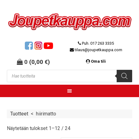
Puh. 017 263 3335
tilaus@joupetkauppa.com
0
(
0,00
€
)
Oma tili
Tuotteet
<
hiirimatto
Näytetään tulokset 1–12 / 24