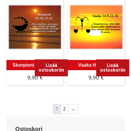
Lisää
Lisää
Skorpioni Hiirimatto
Vaaka Hiirimatto
ostoskoriin
ostoskoriin
9,90
€
9,90
€
1
2
→
Ostoskori