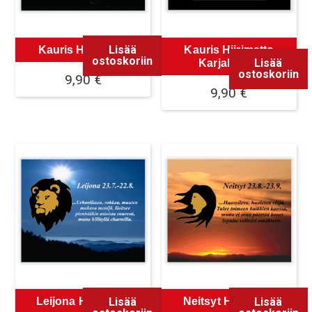
Lisää
Kauris Hiirimatto
Kauris Hiirimatto
ostoskoriin
Lisää
Karjalainen
ostoskoriin
9,90
€
9,90
€
Lisää
Lisää
Leijona Hiirimatto
Neitsyt Hiirimatto