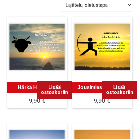
Lisää
Lisää
Härkä Hiirimatto
Jousimies Hiirimatto
ostoskoriin
ostoskoriin
9,90
€
9,90
€