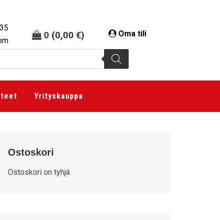
335
Oma tili
0
(
0,00
€
)
com
tteet
Yrityskauppa
Ostoskori
Ostoskori on tyhjä.