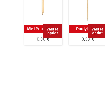
Valitse
Valitse
Mini Puulyijykynä
Puulyijykynä
optiot
optiot
0,30
€
0,39
€