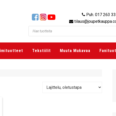
Puh. 017 263 3
tilaus@joupetkauppa.
imituotteet
Tekstiilit
Muuta Mukavaa
Fanituo