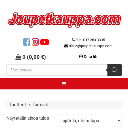
Puh. 017 263 3335
tilaus@joupetkauppa.com
0
(
0,00
€
)
Oma tili
Tuotteet
<
farmarit
Näytetään ainoa tulos