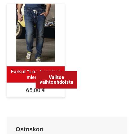
Farkut “Los Angeles”
Valitse
miesten
vaihtoehdoista
65,00
€
Tällä
tuotteella
on
useampi
Ostoskori
muunnelma.