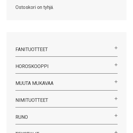
Voit
Ostoskori on tyhjä.
tehdä
valinnat
tuotteen
sivulla.
FANITUOTTEET
HOROSKOOPPI
MUUTA MUKAVAA
NIMITUOTTEET
RUNO