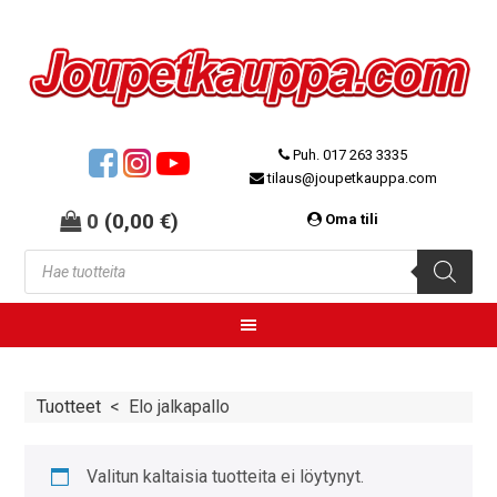
Puh. 017 263 3335
tilaus@joupetkauppa.com
0
(
0,00
€
)
Oma tili
Tuotteet
<
Elo jalkapallo
Valitun kaltaisia tuotteita ei löytynyt.