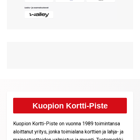
Kuopion Kortti-Piste
Kuopion Kortti-Piste on vuonna 1989 toimintansa
aloittanut yritys, jonka toimialana korttien ja lahja- ja
mainostuotteiden valmistus ja myynti. Tuotemerkki