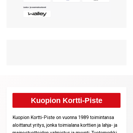
Kuopion Kortti-Piste
Kuopion Kortti-Piste on vuonna 1989 toimintansa
aloittanut yritys, jonka toimialana korttien ja lahja- ja
mainostuotteiden valmistus ja myynti. Tuotemerkki