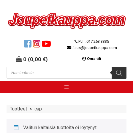
Puh. 017 263 3335
tilaus@joupetkauppa.com
0
(
0,00
€
)
Oma tili
Tuotteet
<
cap
Valitun kaltaisia tuotteita ei löytynyt.