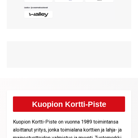
Kuopion Kortti-Piste
Kuopion Kortti-Piste on vuonna 1989 toimintansa
aloittanut yritys, jonka toimialana korttien ja lahja- ja
mainostuotteiden valmistus ja myynti. Tuotemerkki