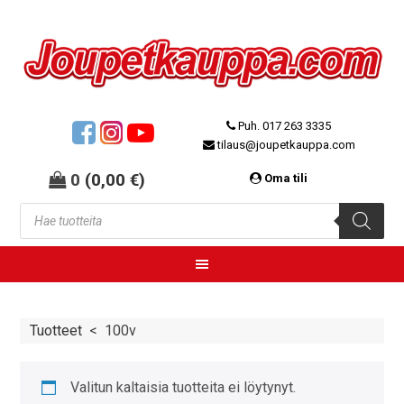
Puh. 017 263 3335
tilaus@joupetkauppa.com
0
(
0,00
€
)
Oma tili
Tuotteet
<
100v
Valitun kaltaisia tuotteita ei löytynyt.